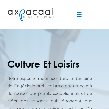
Passer
au
Toggle
contenu
Navigation
Accueil
Société
Références
Culture Et Loisirs
Contact
Notre expertise reconnue dans le domaine
de l’ingénierie architecturale nous a permis
de réaliser des projets exceptionnels et de
créer des espaces qui répondent aux
exigences uniques de chaque institution. De